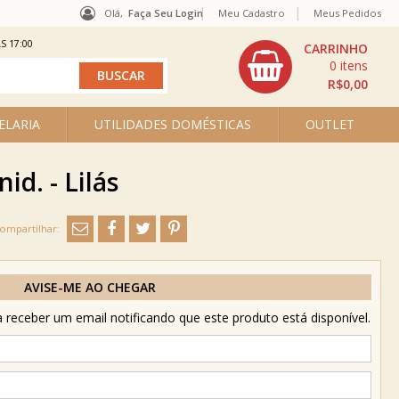
Olá,
Faça Seu Login
Meu Cadastro
Meus Pedidos
S 17:00
0
R$0,00
ELARIA
UTILIDADES DOMÉSTICAS
OUTLET
id. - Lilás
AVISE-ME AO CHEGAR
receber um email notificando que este produto está disponível.