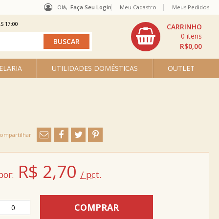
Olá,
Faça Seu Login
Meu Cadastro
Meus Pedidos
S 17:00
0
R$0,00
ELARIA
UTILIDADES DOMÉSTICAS
OUTLET
R$
2,70
por:
/ pct.