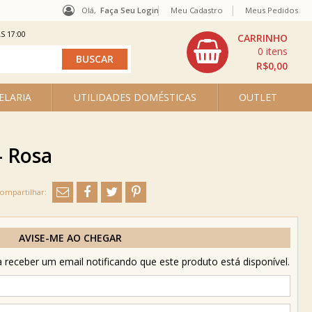
Olá,
Faça Seu Login
Meu Cadastro
Meus Pedidos
S 17:00
0
R$0,00
ELARIA
UTILIDADES DOMÉSTICAS
OUTLET
- Rosa
AVISE-ME AO CHEGAR
receber um email notificando que este produto está disponível.