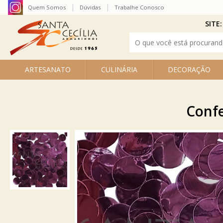
Quem Somos
Dúvidas
Trabalhe Conosco
SITE:
ARTESANATO
CULINÁRIA
DECORAÇÃO
Confe