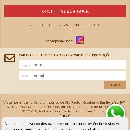
(11) 96608-6068
SAC:
Quem somos
Dúvidas
Trabalhe conosco
CADASTRE-SE E RECEBA NOSSAS NOVIDADES E PROMOÇÕES.
Nome
Email
ENVIAR
Visite nossa loja no Centro Histórico de São Paulo - Cavalheiro Basílio Jafet, 107 -
SP, 01022-020 (Retirada de Pedido) ou Rua Vinte e Cinco de Março, 576 - SP,
01021-100, Ambas no Centro Histórico de São Paulo - SP
[mapa]
Armarinhos Santa Cecília Ltda | CNPJ: 61.069.639/0001-18
Nossa loja utiliza cookies para melhorar a sua experiência no site. Ao
Os preços e as condições de pagamento apresentadas na loja virtual não valem para nossa loja física e
podem sofrer alterações sem aviso prévio. Vendas com cartão de crédito sujeitas a análise e
continuar navegando, você concorda com a nossa
Política de