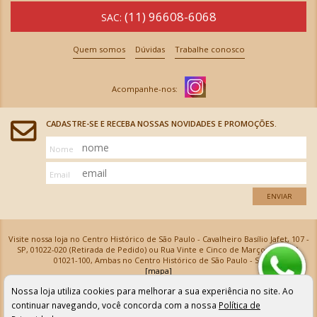
(11) 96608-6068
SAC:
Quem somos
Dúvidas
Trabalhe conosco
CADASTRE-SE E RECEBA NOSSAS NOVIDADES E PROMOÇÕES.
Nome
Email
ENVIAR
Visite nossa loja no Centro Histórico de São Paulo - Cavalheiro Basílio Jafet, 107 -
SP, 01022-020 (Retirada de Pedido) ou Rua Vinte e Cinco de Março, 576 - SP,
01021-100, Ambas no Centro Histórico de São Paulo - SP
[mapa]
Armarinhos Santa Cecília Ltda | CNPJ: 61.069.639/0001-18
Nossa loja utiliza cookies para melhorar a sua experiência no site. Ao
Os preços e as condições de pagamento apresentadas na loja virtual não valem para nossa loja física e
podem sofrer alterações sem aviso prévio. Vendas com cartão de crédito sujeitas a análise e
continuar navegando, você concorda com a nossa
Política de
confirmação de dados.