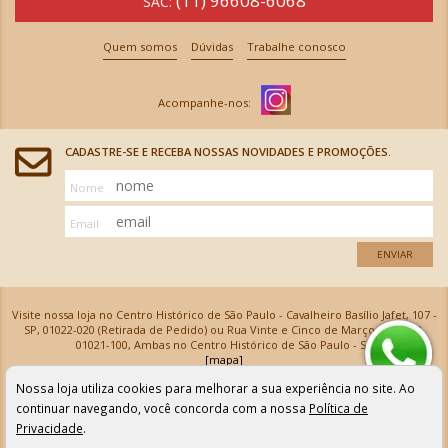
(11) 96608-6068
SAC:
Quem somos
Dúvidas
Trabalhe conosco
CADASTRE-SE E RECEBA NOSSAS NOVIDADES E PROMOÇÕES.
Nome
Email
ENVIAR
Visite nossa loja no Centro Histórico de São Paulo - Cavalheiro Basílio Jafet, 107 -
SP, 01022-020 (Retirada de Pedido) ou Rua Vinte e Cinco de Março, 576 - SP,
01021-100, Ambas no Centro Histórico de São Paulo - SP
[mapa]
Armarinhos Santa Cecília Ltda | CNPJ: 61.069.639/0001-18
Nossa loja utiliza cookies para melhorar a sua experiência no site. Ao
Os preços e as condições de pagamento apresentadas na loja virtual não valem para nossa loja física e
podem sofrer alterações sem aviso prévio. Vendas com cartão de crédito sujeitas a análise e
continuar navegando, você concorda com a nossa
Política de
confirmação de dados.
Privacidade
.