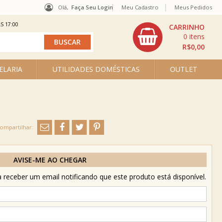
Olá,
Faça Seu Login
Meu Cadastro
Meus Pedidos
S 17:00
0
R$0,00
ELARIA
UTILIDADES DOMÉSTICAS
OUTLET
AVISE-ME AO CHEGAR
receber um email notificando que este produto está disponível.