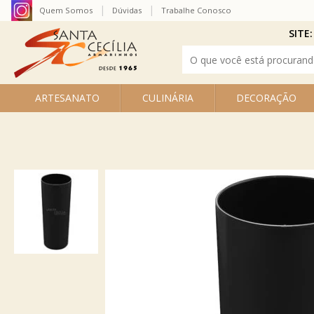
Quem Somos
Dúvidas
Trabalhe Conosco
SITE:
ARTESANATO
CULINÁRIA
DECORAÇÃO