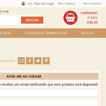
Olá,
Faça Seu Login
Meu Cadastro
Meus Pedidos
S 17:00
0
R$0,00
ELARIA
UTILIDADES DOMÉSTICAS
OUTLET
AVISE-ME AO CHEGAR
receber um email notificando que este produto está disponível.