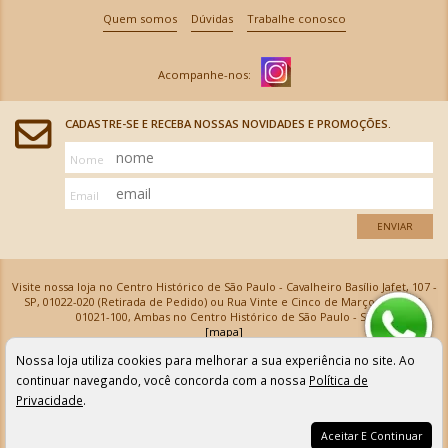
Quem somos
Dúvidas
Trabalhe conosco
CADASTRE-SE E RECEBA NOSSAS NOVIDADES E PROMOÇÕES.
Nome
Email
ENVIAR
Visite nossa loja no Centro Histórico de São Paulo - Cavalheiro Basílio Jafet, 107 -
SP, 01022-020 (Retirada de Pedido) ou Rua Vinte e Cinco de Março, 576 - SP,
01021-100, Ambas no Centro Histórico de São Paulo - SP
[mapa]
Armarinhos Santa Cecília Ltda | CNPJ: 61.069.639/0001-18
Nossa loja utiliza cookies para melhorar a sua experiência no site. Ao
Os preços e as condições de pagamento apresentadas na loja virtual não valem para nossa loja física e
podem sofrer alterações sem aviso prévio. Vendas com cartão de crédito sujeitas a análise e
continuar navegando, você concorda com a nossa
Política de
confirmação de dados.
Privacidade
.
Aceitar E Continuar