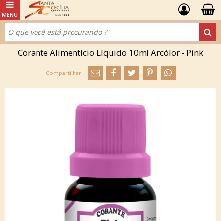
Corante Alimentício Líquido 10ml Arcólor - Pink