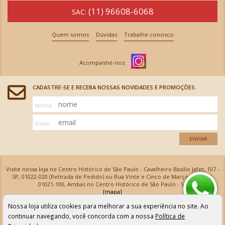
(11) 96608-6068
SAC:
Quem somos
Dúvidas
Trabalhe conosco
CADASTRE-SE E RECEBA NOSSAS NOVIDADES E PROMOÇÕES.
Nome
Email
ENVIAR
Visite nossa loja no Centro Histórico de São Paulo - Cavalheiro Basílio Jafet, 107 -
SP, 01022-020 (Retirada de Pedido) ou Rua Vinte e Cinco de Março, 576 - SP,
01021-100, Ambas no Centro Histórico de São Paulo - SP
[mapa]
Armarinhos Santa Cecília Ltda | CNPJ: 61.069.639/0001-18
Nossa loja utiliza cookies para melhorar a sua experiência no site. Ao
Os preços e as condições de pagamento apresentadas na loja virtual não valem para nossa loja física e
podem sofrer alterações sem aviso prévio. Vendas com cartão de crédito sujeitas a análise e
continuar navegando, você concorda com a nossa
Política de
confirmação de dados.