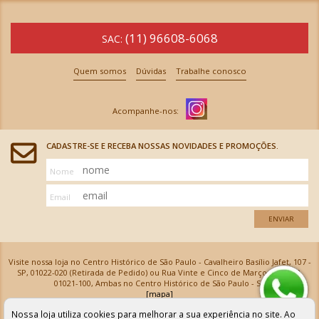
(11) 96608-6068
SAC:
Quem somos
Dúvidas
Trabalhe conosco
CADASTRE-SE E RECEBA NOSSAS NOVIDADES E PROMOÇÕES.
Nome
Email
ENVIAR
Visite nossa loja no Centro Histórico de São Paulo - Cavalheiro Basílio Jafet, 107 -
SP, 01022-020 (Retirada de Pedido) ou Rua Vinte e Cinco de Março, 576 - SP,
01021-100, Ambas no Centro Histórico de São Paulo - SP
[mapa]
Armarinhos Santa Cecília Ltda | CNPJ: 61.069.639/0001-18
Nossa loja utiliza cookies para melhorar a sua experiência no site. Ao
Os preços e as condições de pagamento apresentadas na loja virtual não valem para nossa loja física e