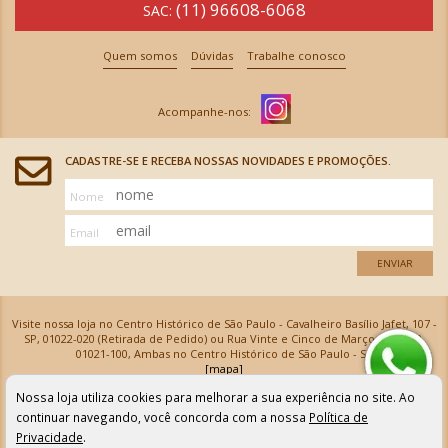
(11) 96608-6068
SAC:
Quem somos
Dúvidas
Trabalhe conosco
CADASTRE-SE E RECEBA NOSSAS NOVIDADES E PROMOÇÕES.
Nome
Email
ENVIAR
Visite nossa loja no Centro Histórico de São Paulo - Cavalheiro Basílio Jafet, 107 -
SP, 01022-020 (Retirada de Pedido) ou Rua Vinte e Cinco de Março, 576 - SP,
01021-100, Ambas no Centro Histórico de São Paulo - SP
[mapa]
Armarinhos Santa Cecília Ltda | CNPJ: 61.069.639/0001-18
Nossa loja utiliza cookies para melhorar a sua experiência no site. Ao
Os preços e as condições de pagamento apresentadas na loja virtual não valem para nossa loja física e
podem sofrer alterações sem aviso prévio. Vendas com cartão de crédito sujeitas a análise e
continuar navegando, você concorda com a nossa
Política de
confirmação de dados.
Privacidade
.