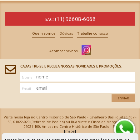
(11) 96608-6068
SAC:
Quem somos
Dúvidas
Trabalhe conosco
CADASTRE-SE E RECEBA NOSSAS NOVIDADES E PROMOÇÕES.
Nome
Email
ENVIAR
Visite nossa loja no Centro Histórico de São Paulo - Cavalheiro Basílio Jafet, 107 -
SP, 01022-020 (Retirada de Pedido) ou Rua Vinte e Cinco de Março, 576 - SP,
01021-100, Ambas no Centro Histórico de São Paulo - SP
[mapa]
Armarinhos Santa Cecília Ltda | CNPJ: 61.069.639/0001-18