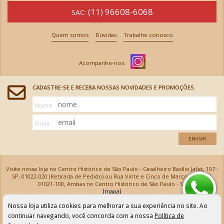
(11) 96608-6068
SAC:
Quem somos
Dúvidas
Trabalhe conosco
CADASTRE-SE E RECEBA NOSSAS NOVIDADES E PROMOÇÕES.
Nome
Email
ENVIAR
Visite nossa loja no Centro Histórico de São Paulo - Cavalheiro Basílio Jafet, 107 -
SP, 01022-020 (Retirada de Pedido) ou Rua Vinte e Cinco de Março, 576 - SP,
01021-100, Ambas no Centro Histórico de São Paulo - SP
[mapa]
Armarinhos Santa Cecília Ltda | CNPJ: 61.069.639/0001-18
Nossa loja utiliza cookies para melhorar a sua experiência no site. Ao
Os preços e as condições de pagamento apresentadas na loja virtual não valem para nossa loja física e
podem sofrer alterações sem aviso prévio. Vendas com cartão de crédito sujeitas a análise e
continuar navegando, você concorda com a nossa
Política de
confirmação de dados.