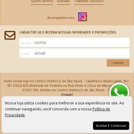
Quem somos
Dúvidas
Trabalhe conosco
CADASTRE-SE E RECEBA NOSSAS NOVIDADES E PROMOÇÕES.
Nome
Email
ENVIAR
Visite nossa loja no Centro Histórico de São Paulo - Cavalheiro Basílio Jafet, 107 -
SP, 01022-020 (Retirada de Pedido) ou Rua Vinte e Cinco de Março, 576 - SP,
01021-100, Ambas no Centro Histórico de São Paulo - SP
[mapa]
Armarinhos Santa Cecília Ltda | CNPJ: 61.069.639/0001-18
Nossa loja utiliza cookies para melhorar a sua experiência no site. Ao
Os preços e as condições de pagamento apresentadas na loja virtual não valem para nossa loja física e
podem sofrer alterações sem aviso prévio. Vendas com cartão de crédito sujeitas a análise e
continuar navegando, você concorda com a nossa
Política de
confirmação de dados.
Privacidade
.
Aceitar E Continuar