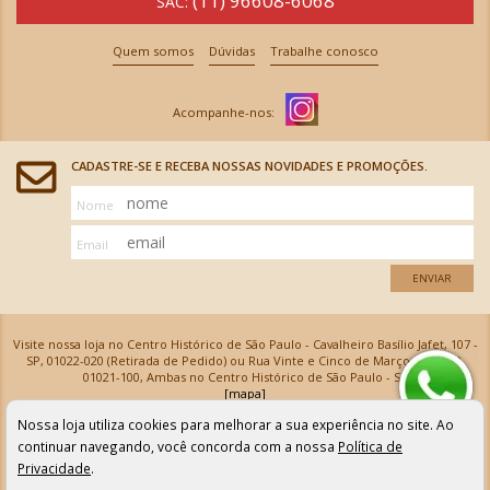
(11) 96608-6068
SAC:
Quem somos
Dúvidas
Trabalhe conosco
CADASTRE-SE E RECEBA NOSSAS NOVIDADES E PROMOÇÕES.
Nome
Email
ENVIAR
Visite nossa loja no Centro Histórico de São Paulo - Cavalheiro Basílio Jafet, 107 -
SP, 01022-020 (Retirada de Pedido) ou Rua Vinte e Cinco de Março, 576 - SP,
01021-100, Ambas no Centro Histórico de São Paulo - SP
[mapa]
Armarinhos Santa Cecília Ltda | CNPJ: 61.069.639/0001-18
Nossa loja utiliza cookies para melhorar a sua experiência no site. Ao
Os preços e as condições de pagamento apresentadas na loja virtual não valem para nossa loja física e
podem sofrer alterações sem aviso prévio. Vendas com cartão de crédito sujeitas a análise e
continuar navegando, você concorda com a nossa
Política de
confirmação de dados.
Privacidade
.