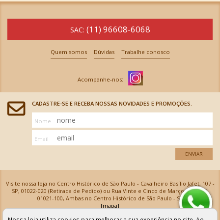
(11) 96608-6068
SAC:
Quem somos
Dúvidas
Trabalhe conosco
CADASTRE-SE E RECEBA NOSSAS NOVIDADES E PROMOÇÕES.
Nome
Email
ENVIAR
Visite nossa loja no Centro Histórico de São Paulo - Cavalheiro Basílio Jafet, 107 -
SP, 01022-020 (Retirada de Pedido) ou Rua Vinte e Cinco de Março, 576 - SP,
01021-100, Ambas no Centro Histórico de São Paulo - SP
[mapa]
Armarinhos Santa Cecília Ltda | CNPJ: 61.069.639/0001-18
Nossa loja utiliza cookies para melhorar a sua experiência no site. Ao