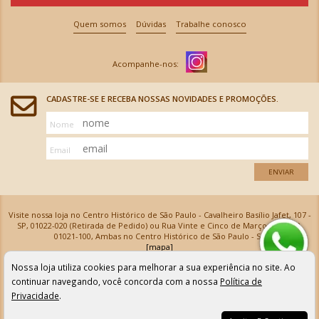
Quem somos
Dúvidas
Trabalhe conosco
CADASTRE-SE E RECEBA NOSSAS NOVIDADES E PROMOÇÕES.
Nome
Email
ENVIAR
Visite nossa loja no Centro Histórico de São Paulo - Cavalheiro Basílio Jafet, 107 -
SP, 01022-020 (Retirada de Pedido) ou Rua Vinte e Cinco de Março, 576 - SP,
01021-100, Ambas no Centro Histórico de São Paulo - SP
[mapa]
Armarinhos Santa Cecília Ltda | CNPJ: 61.069.639/0001-18
Nossa loja utiliza cookies para melhorar a sua experiência no site. Ao
Os preços e as condições de pagamento apresentadas na loja virtual não valem para nossa loja física e
podem sofrer alterações sem aviso prévio. Vendas com cartão de crédito sujeitas a análise e
continuar navegando, você concorda com a nossa
Política de
confirmação de dados.
Privacidade
.