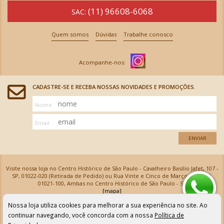
(11) 96608-6068
SAC:
Quem somos
Dúvidas
Trabalhe conosco
CADASTRE-SE E RECEBA NOSSAS NOVIDADES E PROMOÇÕES.
Nome
Email
ENVIAR
Visite nossa loja no Centro Histórico de São Paulo - Cavalheiro Basílio Jafet, 107 -
SP, 01022-020 (Retirada de Pedido) ou Rua Vinte e Cinco de Março, 576 - SP,
01021-100, Ambas no Centro Histórico de São Paulo - SP
[mapa]
Armarinhos Santa Cecília Ltda | CNPJ: 61.069.639/0001-18
Nossa loja utiliza cookies para melhorar a sua experiência no site. Ao
Os preços e as condições de pagamento apresentadas na loja virtual não valem para nossa loja física e
podem sofrer alterações sem aviso prévio. Vendas com cartão de crédito sujeitas a análise e
continuar navegando, você concorda com a nossa
Política de
confirmação de dados.