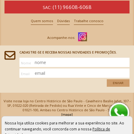
(11) 96608-6068
SAC:
Quem somos
Dúvidas
Trabalhe conosco
CADASTRE-SE E RECEBA NOSSAS NOVIDADES E PROMOÇÕES.
Nome
Email
ENVIAR
Visite nossa loja no Centro Histórico de São Paulo - Cavalheiro Basílio Jafet, 107 -
SP, 01022-020 (Retirada de Pedido) ou Rua Vinte e Cinco de Março, 576 - SP,
01021-100, Ambas no Centro Histórico de São Paulo - SP
[mapa]
Armarinhos Santa Cecília Ltda | CNPJ: 61.069.639/0001-18
Nossa loja utiliza cookies para melhorar a sua experiência no site. Ao
Os preços e as condições de pagamento apresentadas na loja virtual não valem para nossa loja física e
podem sofrer alterações sem aviso prévio. Vendas com cartão de crédito sujeitas a análise e
continuar navegando, você concorda com a nossa
Política de
confirmação de dados.