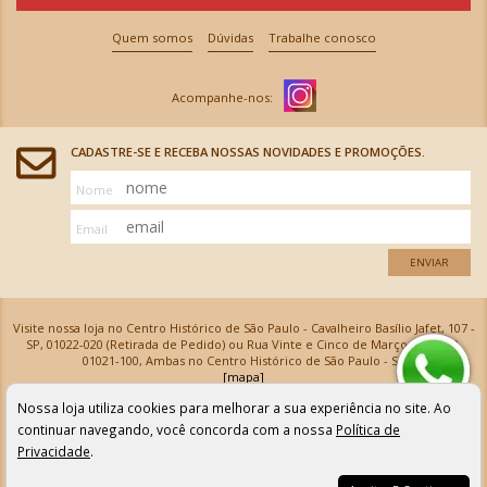
Quem somos
Dúvidas
Trabalhe conosco
CADASTRE-SE E RECEBA NOSSAS NOVIDADES E PROMOÇÕES.
Nome
Email
ENVIAR
Visite nossa loja no Centro Histórico de São Paulo - Cavalheiro Basílio Jafet, 107 -
SP, 01022-020 (Retirada de Pedido) ou Rua Vinte e Cinco de Março, 576 - SP,
01021-100, Ambas no Centro Histórico de São Paulo - SP
[mapa]
Armarinhos Santa Cecília Ltda | CNPJ: 61.069.639/0001-18
Nossa loja utiliza cookies para melhorar a sua experiência no site. Ao
Os preços e as condições de pagamento apresentadas na loja virtual não valem para nossa loja física e
podem sofrer alterações sem aviso prévio. Vendas com cartão de crédito sujeitas a análise e
continuar navegando, você concorda com a nossa
Política de
confirmação de dados.
Privacidade
.