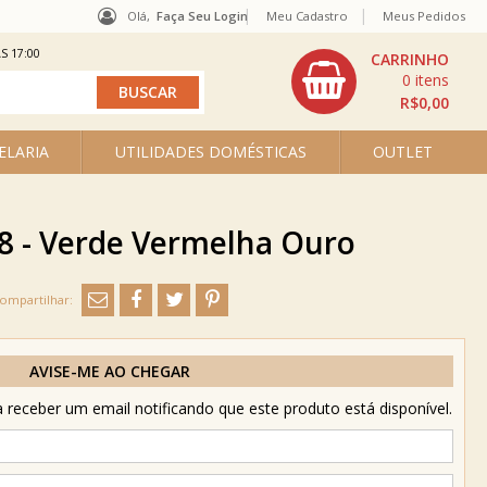
Olá,
Faça Seu Login
Meu Cadastro
Meus Pedidos
S 17:00
0
R$0,00
ELARIA
UTILIDADES DOMÉSTICAS
OUTLET
38 - Verde Vermelha Ouro
AVISE-ME AO CHEGAR
receber um email notificando que este produto está disponível.