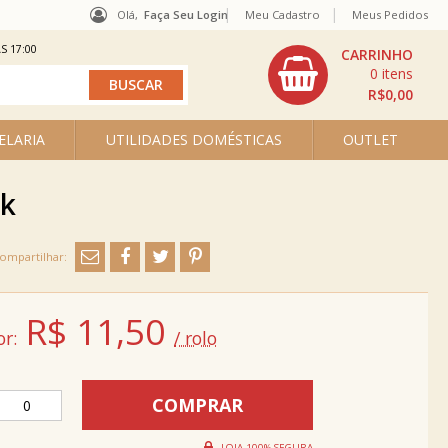
Olá,
Faça Seu Login
Meu Cadastro
Meus Pedidos
S 17:00
0
R$0,00
ELARIA
UTILIDADES DOMÉSTICAS
OUTLET
nk
R$
11,50
or:
/ rolo