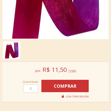
R$
11,50
por:
/ rolo
Quantidade: