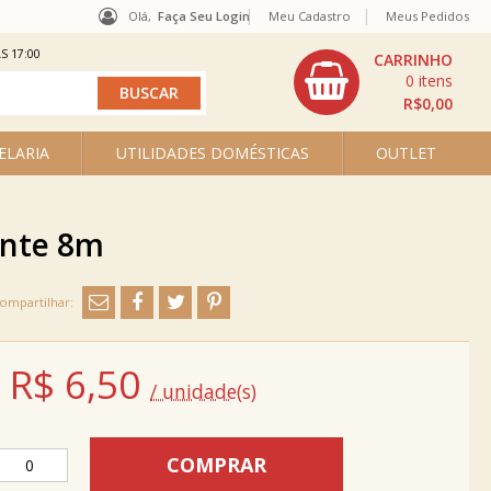
Olá,
Faça Seu Login
Meu Cadastro
Meus Pedidos
S 17:00
0
R$0,00
ELARIA
UTILIDADES DOMÉSTICAS
OUTLET
ante 8m
R$
6,50
/ unidade(s)