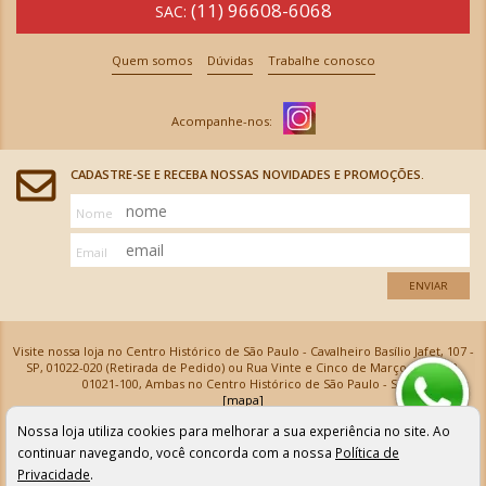
(11) 96608-6068
SAC:
Quem somos
Dúvidas
Trabalhe conosco
CADASTRE-SE E RECEBA NOSSAS NOVIDADES E PROMOÇÕES.
Nome
Email
ENVIAR
Visite nossa loja no Centro Histórico de São Paulo - Cavalheiro Basílio Jafet, 107 -
SP, 01022-020 (Retirada de Pedido) ou Rua Vinte e Cinco de Março, 576 - SP,
01021-100, Ambas no Centro Histórico de São Paulo - SP
[mapa]
Armarinhos Santa Cecília Ltda | CNPJ: 61.069.639/0001-18
Nossa loja utiliza cookies para melhorar a sua experiência no site. Ao
Os preços e as condições de pagamento apresentadas na loja virtual não valem para nossa loja física e
podem sofrer alterações sem aviso prévio. Vendas com cartão de crédito sujeitas a análise e
continuar navegando, você concorda com a nossa
Política de
confirmação de dados.
Privacidade
.