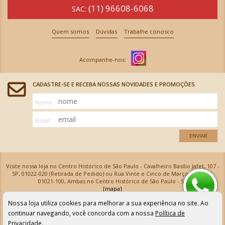
(11) 96608-6068
SAC:
Quem somos
Dúvidas
Trabalhe conosco
CADASTRE-SE E RECEBA NOSSAS NOVIDADES E PROMOÇÕES.
Nome
Email
ENVIAR
Visite nossa loja no Centro Histórico de São Paulo - Cavalheiro Basílio Jafet, 107 -
SP, 01022-020 (Retirada de Pedido) ou Rua Vinte e Cinco de Março, 576 - SP,
01021-100, Ambas no Centro Histórico de São Paulo - SP
[mapa]
Armarinhos Santa Cecília Ltda | CNPJ: 61.069.639/0001-18
Nossa loja utiliza cookies para melhorar a sua experiência no site. Ao
Os preços e as condições de pagamento apresentadas na loja virtual não valem para nossa loja física e
podem sofrer alterações sem aviso prévio. Vendas com cartão de crédito sujeitas a análise e
continuar navegando, você concorda com a nossa
Política de
confirmação de dados.
Privacidade
.