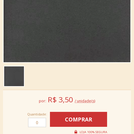
R$
3,50
por:
/ unidade(s)
Quantidade: