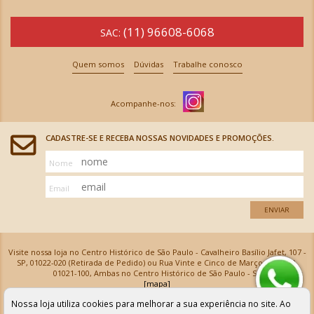
(11) 96608-6068
SAC:
Quem somos
Dúvidas
Trabalhe conosco
CADASTRE-SE E RECEBA NOSSAS NOVIDADES E PROMOÇÕES.
Nome
Email
ENVIAR
Visite nossa loja no Centro Histórico de São Paulo - Cavalheiro Basílio Jafet, 107 -
SP, 01022-020 (Retirada de Pedido) ou Rua Vinte e Cinco de Março, 576 - SP,
01021-100, Ambas no Centro Histórico de São Paulo - SP
[mapa]
Armarinhos Santa Cecília Ltda | CNPJ: 61.069.639/0001-18
Nossa loja utiliza cookies para melhorar a sua experiência no site. Ao
Os preços e as condições de pagamento apresentadas na loja virtual não valem para nossa loja física e