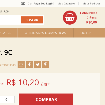
Olá,
Faça Seu Login
Meu Cadastro
Meus Pedidos
S 17:00
0
R$0,00
ELARIA
UTILIDADES DOMÉSTICAS
OUTLET
. 9C
R$
10,20
or:
/ pct.