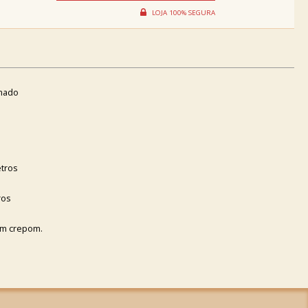
omado
etros
ros
om crepom.