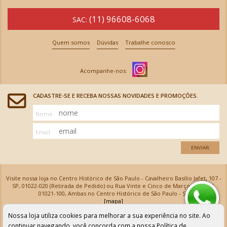
(11) 96608-6068
SAC:
Quem somos
Dúvidas
Trabalhe conosco
CADASTRE-SE E RECEBA NOSSAS NOVIDADES E PROMOÇÕES.
Nome
Email
ENVIAR
Visite nossa loja no Centro Histórico de São Paulo - Cavalheiro Basílio Jafet, 107 -
SP, 01022-020 (Retirada de Pedido) ou Rua Vinte e Cinco de Março, 576 - SP,
01021-100, Ambas no Centro Histórico de São Paulo - SP
[mapa]
Armarinhos Santa Cecília Ltda | CNPJ: 61.069.639/0001-18
Nossa loja utiliza cookies para melhorar a sua experiência no site. Ao
Os preços e as condições de pagamento apresentadas na loja virtual não valem para nossa loja física e
podem sofrer alterações sem aviso prévio. Vendas com cartão de crédito sujeitas a análise e
continuar navegando, você concorda com a nossa
Política de