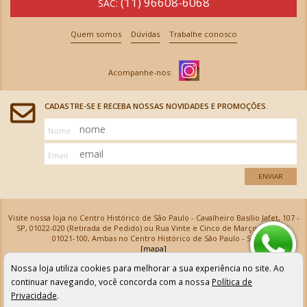
(11) 96608-6068
SAC:
Quem somos
Dúvidas
Trabalhe conosco
CADASTRE-SE E RECEBA NOSSAS NOVIDADES E PROMOÇÕES.
Nome
Email
ENVIAR
Visite nossa loja no Centro Histórico de São Paulo - Cavalheiro Basílio Jafet, 107 -
SP, 01022-020 (Retirada de Pedido) ou Rua Vinte e Cinco de Março, 576 - SP,
01021-100, Ambas no Centro Histórico de São Paulo - SP
[mapa]
Armarinhos Santa Cecília Ltda | CNPJ: 61.069.639/0001-18
Nossa loja utiliza cookies para melhorar a sua experiência no site. Ao
Os preços e as condições de pagamento apresentadas na loja virtual não valem para nossa loja física e
podem sofrer alterações sem aviso prévio. Vendas com cartão de crédito sujeitas a análise e
continuar navegando, você concorda com a nossa
Política de
confirmação de dados.
Privacidade
.