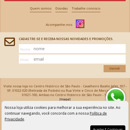
Quem somos
Dúvidas
Trabalhe conosco
CADASTRE-SE E RECEBA NOSSAS NOVIDADES E PROMOÇÕES.
Nome
Email
ENVIAR
Visite nossa loja no Centro Histórico de São Paulo - Cavalheiro Basílio Jafet, 107 -
SP, 01022-020 (Retirada de Pedido) ou Rua Vinte e Cinco de Março, 576 - SP,
01021-100, Ambas no Centro Histórico de São Paulo - SP
[mapa]
Armarinhos Santa Cecília Ltda | CNPJ: 61.069.639/0001-18
Nossa loja utiliza cookies para melhorar a sua experiência no site. Ao
Os preços e as condições de pagamento apresentadas na loja virtual não valem para nossa loja física e
podem sofrer alterações sem aviso prévio. Vendas com cartão de crédito sujeitas a análise e
continuar navegando, você concorda com a nossa
Política de
confirmação de dados.
Privacidade
.
Aceitar E Continuar