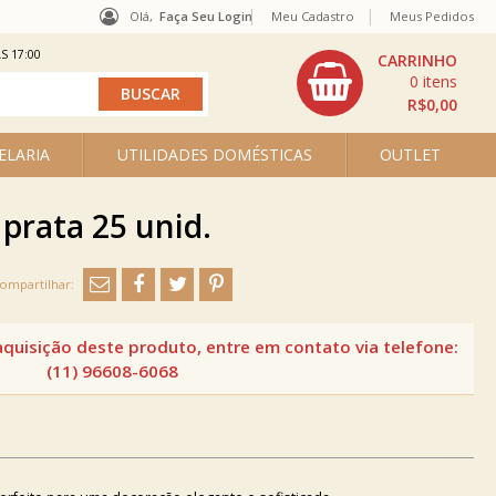
Olá,
Faça Seu Login
Meu Cadastro
Meus Pedidos
S 17:00
0
R$0,00
ELARIA
UTILIDADES DOMÉSTICAS
OUTLET
prata 25 unid.