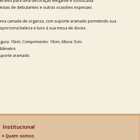
erfeito para uma decoração elegante e sofisticada.
festas de debutantes e outras ocasiões especiais.
 uma camada de organza, com suporte aramado permitindo sua
roporciona beleza e luxo à sua mesa de doces.
gura: 10cm; Comprimento: 19cm; Altura: 5cm.
diâmetro
suporte aramado.
Institucional
Quem somos