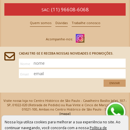
(11) 96608-6068
SAC:
Quem somos
Dúvidas
Trabalhe conosco
CADASTRE-SE E RECEBA NOSSAS NOVIDADES E PROMOÇÕES.
Nome
Email
ENVIAR
Visite nossa loja no Centro Histórico de São Paulo - Cavalheiro Basílio Jafet, 107 -
SP, 01022-020 (Retirada de Pedido) ou Rua Vinte e Cinco de Março, 576 - SP,
01021-100, Ambas no Centro Histórico de São Paulo - SP
[mapa]
Armarinhos Santa Cecília Ltda | CNPJ: 61.069.639/0001-18
Nossa loja utiliza cookies para melhorar a sua experiência no site. Ao
Os preços e as condições de pagamento apresentadas na loja virtual não valem para nossa loja física e
podem sofrer alterações sem aviso prévio. Vendas com cartão de crédito sujeitas a análise e
continuar navegando, você concorda com a nossa
Política de
confirmação de dados.