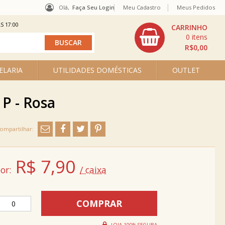
Olá,
Faça Seu Login
Meu Cadastro
Meus Pedidos
S 17:00
0
R$0,00
ELARIA
UTILIDADES DOMÉSTICAS
OUTLET
P - Rosa
R$
7,90
or:
/ caixa