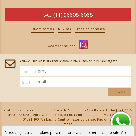
(11) 96608-6068
SAC:
Quem somos
Dúvidas
Trabalhe conosco
CADASTRE-SE E RECEBA NOSSAS NOVIDADES E PROMOÇÕES.
Nome
Email
ENVIAR
Visite nossa loja no Centro Histórico de São Paulo - Cavalheiro Basílio Jafet, 107 -
SP, 01022-020 (Retirada de Pedido) ou Rua Vinte e Cinco de Março, 576 - SP,
01021-100, Ambas no Centro Histórico de São Paulo - SP
[mapa]
Armarinhos Santa Cecília Ltda | CNPJ: 61.069.639/0001-18
Nossa loja utiliza cookies para melhorar a sua experiência no site. Ao
Os preços e as condições de pagamento apresentadas na loja virtual não valem para nossa loja física e