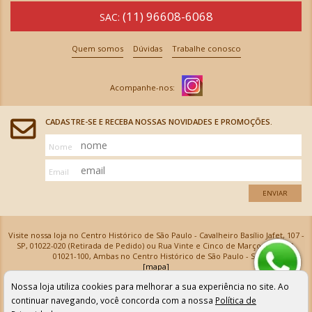
(11) 96608-6068
SAC:
Quem somos
Dúvidas
Trabalhe conosco
CADASTRE-SE E RECEBA NOSSAS NOVIDADES E PROMOÇÕES.
Nome
Email
ENVIAR
Visite nossa loja no Centro Histórico de São Paulo - Cavalheiro Basílio Jafet, 107 -
SP, 01022-020 (Retirada de Pedido) ou Rua Vinte e Cinco de Março, 576 - SP,
01021-100, Ambas no Centro Histórico de São Paulo - SP
[mapa]
Armarinhos Santa Cecília Ltda | CNPJ: 61.069.639/0001-18
Nossa loja utiliza cookies para melhorar a sua experiência no site. Ao
Os preços e as condições de pagamento apresentadas na loja virtual não valem para nossa loja física e
podem sofrer alterações sem aviso prévio. Vendas com cartão de crédito sujeitas a análise e
continuar navegando, você concorda com a nossa
Política de
confirmação de dados.