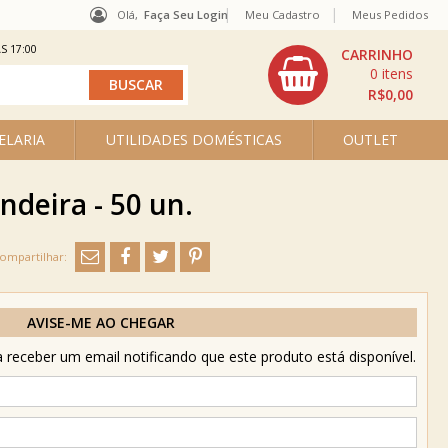
Olá,
Faça Seu Login
Meu Cadastro
Meus Pedidos
S 17:00
0
R$0,00
ELARIA
UTILIDADES DOMÉSTICAS
OUTLET
deira - 50 un.
AVISE-ME AO CHEGAR
receber um email notificando que este produto está disponível.