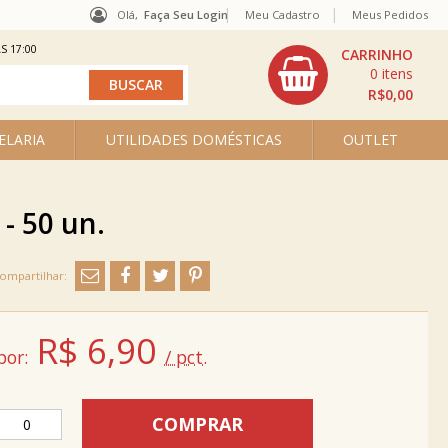
Olá,
Faça Seu Login
Meu Cadastro
Meus Pedidos
S 17:00
0
R$0,00
ELARIA
UTILIDADES DOMÉSTICAS
OUTLET
- 50 un.
R$
6,90
por:
/ pct.