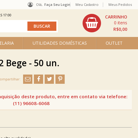
Olá,
Faça Seu Login
Meu Cadastro
Meus Pedidos
S 17:00
0
R$0,00
ELARIA
UTILIDADES DOMÉSTICAS
OUTLET
 Bege - 50 un.