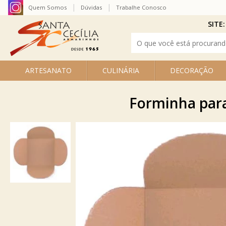
Quem Somos
Dúvidas
Trabalhe Conosco
SITE:
ARTESANATO
CULINÁRIA
DECORAÇÃO
Forminha para