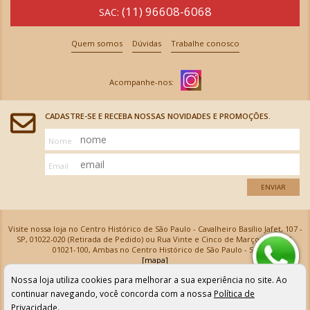
(11) 96608-6068
SAC:
Quem somos
Dúvidas
Trabalhe conosco
CADASTRE-SE E RECEBA NOSSAS NOVIDADES E PROMOÇÕES.
Nome
Email
ENVIAR
Visite nossa loja no Centro Histórico de São Paulo - Cavalheiro Basílio Jafet, 107 -
SP, 01022-020 (Retirada de Pedido) ou Rua Vinte e Cinco de Março, 576 - SP,
01021-100, Ambas no Centro Histórico de São Paulo - SP
[mapa]
Armarinhos Santa Cecília Ltda | CNPJ: 61.069.639/0001-18
Nossa loja utiliza cookies para melhorar a sua experiência no site. Ao
Os preços e as condições de pagamento apresentadas na loja virtual não valem para nossa loja física e
podem sofrer alterações sem aviso prévio. Vendas com cartão de crédito sujeitas a análise e
continuar navegando, você concorda com a nossa
Política de
confirmação de dados.
Privacidade
.