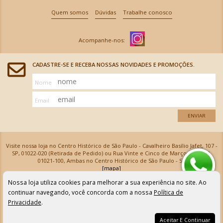
Quem somos
Dúvidas
Trabalhe conosco
CADASTRE-SE E RECEBA NOSSAS NOVIDADES E PROMOÇÕES.
Nome
Email
ENVIAR
Visite nossa loja no Centro Histórico de São Paulo - Cavalheiro Basílio Jafet, 107 -
SP, 01022-020 (Retirada de Pedido) ou Rua Vinte e Cinco de Março, 576 - SP,
01021-100, Ambas no Centro Histórico de São Paulo - SP
[mapa]
Armarinhos Santa Cecília Ltda | CNPJ: 61.069.639/0001-18
Nossa loja utiliza cookies para melhorar a sua experiência no site. Ao
Os preços e as condições de pagamento apresentadas na loja virtual não valem para nossa loja física e
podem sofrer alterações sem aviso prévio. Vendas com cartão de crédito sujeitas a análise e
continuar navegando, você concorda com a nossa
Política de
confirmação de dados.
Privacidade
.
Aceitar E Continuar