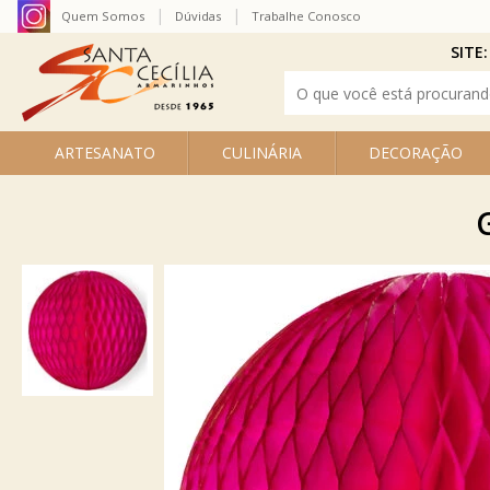
Quem Somos
Dúvidas
Trabalhe Conosco
SITE:
ARTESANATO
CULINÁRIA
DECORAÇÃO