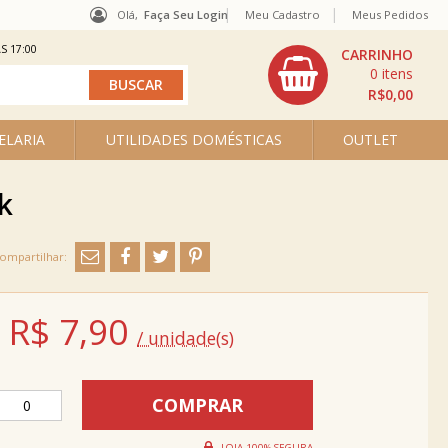
Olá,
Faça Seu Login
Meu Cadastro
Meus Pedidos
S 17:00
0
R$0,00
ELARIA
UTILIDADES DOMÉSTICAS
OUTLET
k
R$
7,90
/ unidade(s)