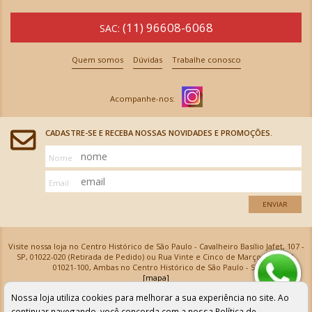
(11) 96608-6068
SAC:
Quem somos
Dúvidas
Trabalhe conosco
CADASTRE-SE E RECEBA NOSSAS NOVIDADES E PROMOÇÕES.
Nome
Email
ENVIAR
Visite nossa loja no Centro Histórico de São Paulo - Cavalheiro Basílio Jafet, 107 -
SP, 01022-020 (Retirada de Pedido) ou Rua Vinte e Cinco de Março, 576 - SP,
01021-100, Ambas no Centro Histórico de São Paulo - SP
[mapa]
Armarinhos Santa Cecília Ltda | CNPJ: 61.069.639/0001-18
Nossa loja utiliza cookies para melhorar a sua experiência no site. Ao
Os preços e as condições de pagamento apresentadas na loja virtual não valem para nossa loja física e
podem sofrer alterações sem aviso prévio. Vendas com cartão de crédito sujeitas a análise e
continuar navegando, você concorda com a nossa
Política de