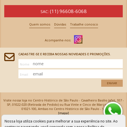
(11) 96608-6068
SAC:
Quem somos
Dúvidas
Trabalhe conosco
CADASTRE-SE E RECEBA NOSSAS NOVIDADES E PROMOÇÕES.
Nome
Email
ENVIAR
Visite nossa loja no Centro Histórico de São Paulo - Cavalheiro Basílio Jafet, 107 -
SP, 01022-020 (Retirada de Pedido) ou Rua Vinte e Cinco de Março, 576 - SP,
01021-100, Ambas no Centro Histórico de São Paulo - SP
[mapa]
Armarinhos Santa Cecília Ltda | CNPJ: 61.069.639/0001-18
Nossa loja utiliza cookies para melhorar a sua experiência no site. Ao
Os preços e as condições de pagamento apresentadas na loja virtual não valem para nossa loja física e
podem sofrer alterações sem aviso prévio. Vendas com cartão de crédito sujeitas a análise e
continuar navegando, você concorda com a nossa
Política de