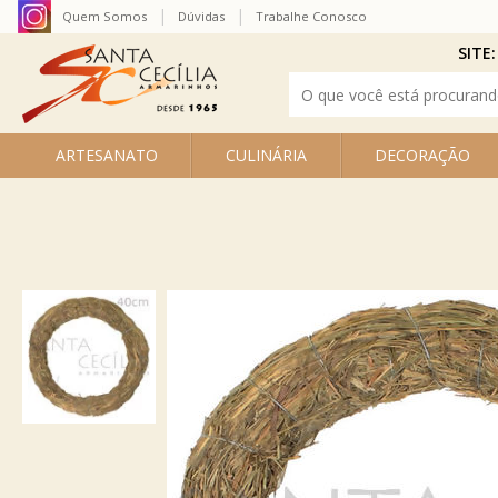
Quem Somos
Dúvidas
Trabalhe Conosco
SITE:
ARTESANATO
CULINÁRIA
DECORAÇÃO