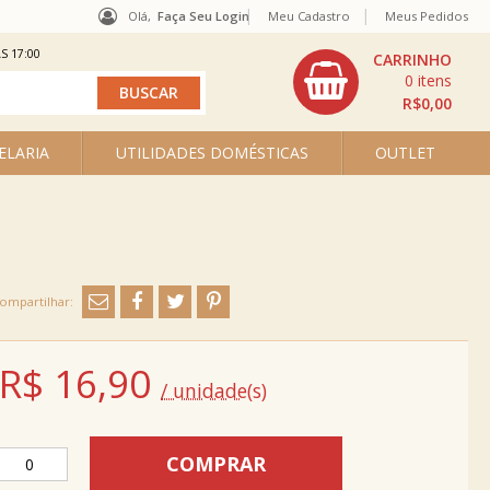
Olá,
Faça Seu Login
Meu Cadastro
Meus Pedidos
S 17:00
0
R$0,00
ELARIA
UTILIDADES DOMÉSTICAS
OUTLET
R$
16,90
/ unidade(s)