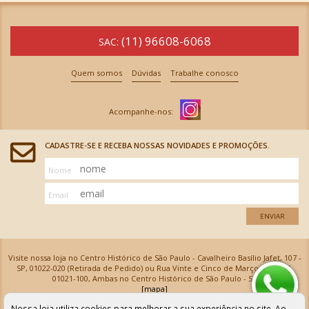
(11) 96608-6068
SAC:
Quem somos
Dúvidas
Trabalhe conosco
CADASTRE-SE E RECEBA NOSSAS NOVIDADES E PROMOÇÕES.
Nome
Email
ENVIAR
Visite nossa loja no Centro Histórico de São Paulo - Cavalheiro Basílio Jafet, 107 -
SP, 01022-020 (Retirada de Pedido) ou Rua Vinte e Cinco de Março, 576 - SP,
01021-100, Ambas no Centro Histórico de São Paulo - SP
[mapa]
Armarinhos Santa Cecília Ltda | CNPJ: 61.069.639/0001-18
Nossa loja utiliza cookies para melhorar a sua experiência no site. Ao