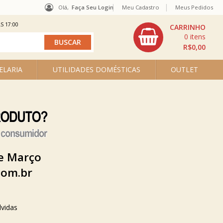
Olá,
Faça Seu Login
Meu Cadastro
Meus Pedidos
S 17:00
0
R$0,00
ELARIA
UTILIDADES DOMÉSTICAS
OUTLET
de Março
com.br
dvidas