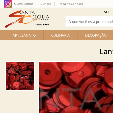
Quem Somos
Dúvidas
Trabalhe Conosco
SITE:
ARTESANATO
CULINÁRIA
DECORAÇÃO
Lan