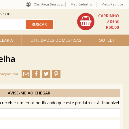
Olá,
Faça Seu Login
Meu Cadastro
Meus Pedidos
S 17:00
0
R$0,00
ELARIA
UTILIDADES DOMÉSTICAS
OUTLET
elha
AVISE-ME AO CHEGAR
receber um email notificando que este produto está disponível.